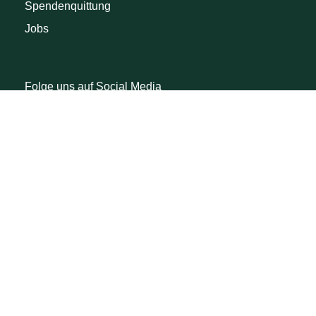
Spendenquittung
Jobs
Folge uns auf Social Media
Facebook
Instagram
Youtube
Linkedin
TikTok
Threads