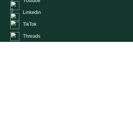
Youtube
Linkedin
TikTok
Threads
Spendenkonto: Jede Spende hilft!
Empfänger: VETO gGmbH
Verwendungszweck: Spende
IBAN: DE88 4306 0967 1059 2468 00
BIC: GENODEM1GLS
GLS Bank
Jede Spende kann steuerlich geltend gemacht werden.