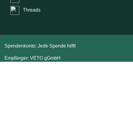
Threads
Spendenkonto: Jede Spende hilft!
Empfänger: VETO gGmbH
Verwendungszweck: Spende
IBAN: DE88 4306 0967 1059 2468 00
BIC: GENODEM1GLS
GLS Bank
Jede Spende kann steuerlich geltend gemacht werden.
JETZT SPENDEN