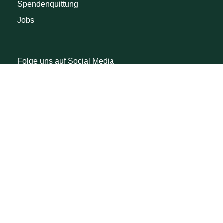
Spendenquittung
Jobs
Folge uns auf Social Media
Facebook
Instagram
Youtube
Linkedin
TikTok
Threads