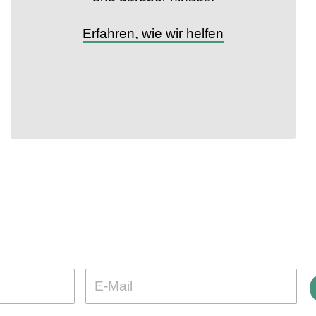
Erfahren, wie wir helfen
erde Teil der VETO-Communit
olge und Wissen rund um den Tierschutz: Melde dich jetzt zum