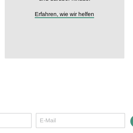
Erfahren, wie wir helfen
erde Teil der VETO-Communit
olge und Wissen rund um den Tierschutz: Melde dich jetzt zum