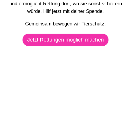
und ermöglicht Rettung dort, wo sie sonst scheitern
würde. Hilf jetzt mit deiner Spende.
Gemeinsam bewegen wir Tierschutz.
Jetzt Rettungen möglich machen
Bleib up to date
Melde dich für unseren Newsletter an und erhalte
Updates zur VETO-Kampagne
Die stillen Opfer der
Jagd
und Informationen zu zukünftigen Aktionen per E-