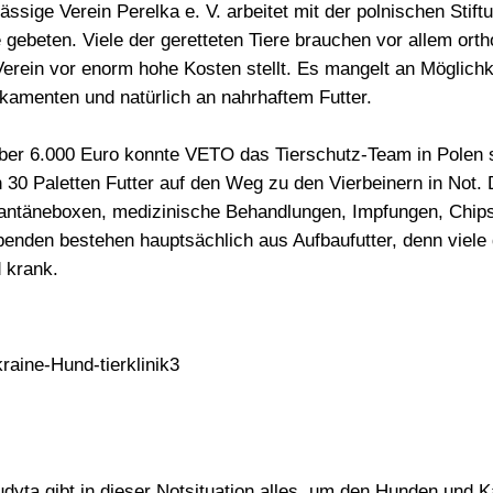
ässige Verein Perelka e. V. arbeitet mit der polnischen Sti
gebeten. Viele der geretteten Tiere brauchen vor allem
orth
Verein vor enorm hohe Kosten stellt. Es mangelt an Möglichk
kamenten und natürlich an nahrhaftem Futter.
über
6.000 Euro
konnte VETO das Tierschutz-Team in Polen s
h
30 Paletten Futter
auf den Weg zu den Vierbeinern in Not. Di
antäneboxen, medizinische Behandlungen, Impfungen, Chip
spenden bestehen hauptsächlich aus Aufbaufutter, denn vie
 krank.
yta gibt in dieser Notsituation alles, um den Hunden und K