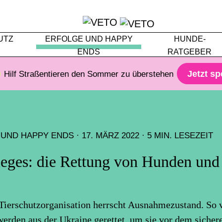
UTZ
ERFOLGE UND HAPPY
HUNDE-
ENDS
RATGEBER
Jetzt s
Hilf Straßentieren den Sommer zu überstehen
 UND HAPPY ENDS
·
17. MÄRZ 2022 · 5 MIN. LESEZEIT
ieges: die Rettung von Hunden und
 Tierschutzorganisation herrscht Ausnahmezustand. So 
erden aus der Ukraine gerettet, um sie vor dem sicher