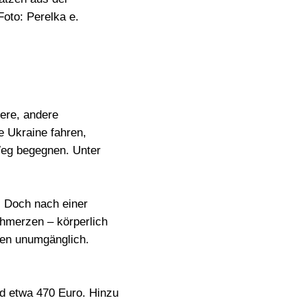
Foto: Perelka e.
iere, andere
e Ukraine fahren,
 Weg begegnen. Unter
. Doch nach einer
chmerzen
– körperlich
en unumgänglich.
.
nd etwa 470 Euro. Hinzu