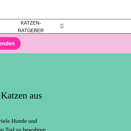
KATZEN-
RATGEBER
penden
 Katzen aus
viele Hunde und
en Tod zu bewahren.