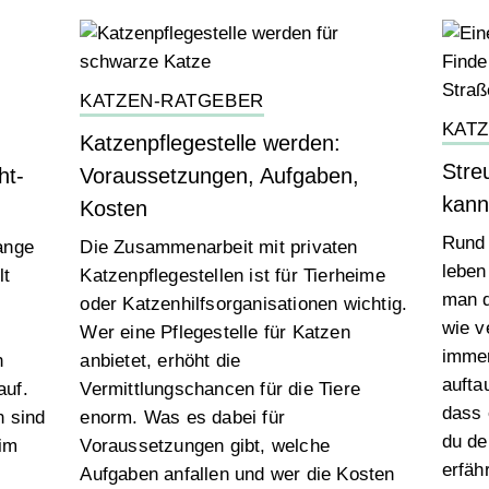
KATZEN-RATGEBER
KAT
Katzenpflegestelle werden:
Stre
ht-
Voraussetzungen, Aufgaben,
kann
Kosten
Rund 
ange
Die Zusammenarbeit mit privaten
leben
lt
Katzenpflegestellen ist für Tierheime
man d
oder Katzenhilfsorganisationen wichtig.
wie v
Wer eine Pflegestelle für Katzen
immer
n
anbietet, erhöht die
aufta
auf.
Vermittlungschancen für die Tiere
dass 
n sind
enorm. Was es dabei für
du de
 im
Voraussetzungen gibt, welche
erfäh
Aufgaben anfallen und wer die Kosten