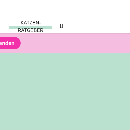
KATZEN-
RATGEBER
penden