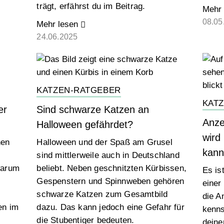
trägt, erfährst du im Beitrag.
Mehr 
08.05
Mehr lesen
24.06.2025
KATZEN-RATGEBER
KAT
er
Sind schwarze Katzen an
Anze
Halloween gefährdet?
wird
hen
Halloween und der Spaß am Grusel
kann
sind mittlerweile auch in Deutschland
warum
beliebt. Neben geschnitzten Kürbissen,
Es is
Gespenstern und Spinnweben gehören
einer
schwarze Katzen zum Gesamtbild
die A
en im
dazu. Das kann jedoch eine Gefahr für
kenns
die Stubentiger bedeuten.
deine